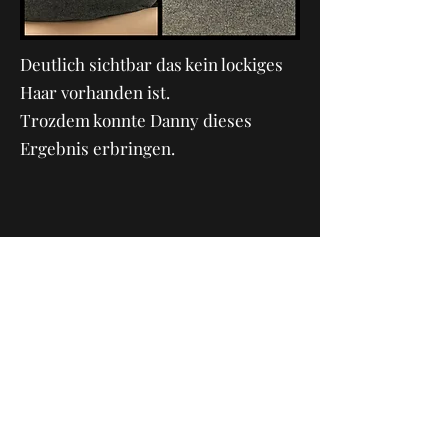
Deutlich sichtbar das kein lockiges
Haar vorhanden ist.
Trozdem konnte Danny dieses
Ergebnis erbringen.
Friseursalon
Hülsmann
info@huelsmann-dorsten.de
02866 1879101
Lembecker Straße 120
,
46286 Dorsten